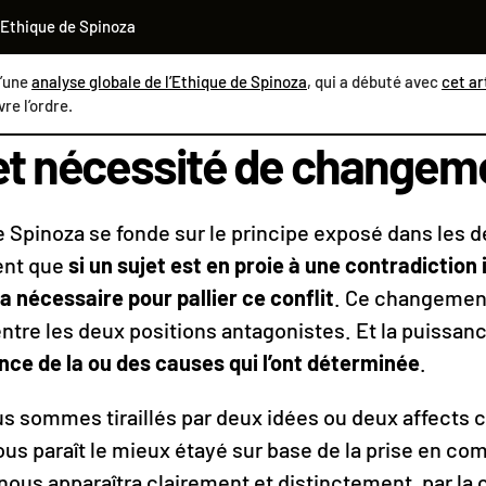
 Ethique de Spinoza
d’une
analyse globale de l’Ethique de Spinoza
, qui a débuté avec
cet ar
re l’ordre.
e et nécessité de changem
se Spinoza se fonde sur le principe exposé dans les 
sent que
si un sujet est en proie à une contradiction
 nécessaire pour pallier ce conflit
. Ce changement 
entre les deux positions antagonistes. Et la puissan
nce de la ou des causes qui l’ont déterminée
.
s sommes tiraillés par deux idées ou deux affects co
nous paraît le mieux étayé sur base de la prise en co
il nous apparaîtra clairement et distinctement, par l