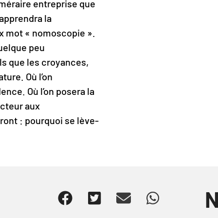
éméraire entreprise que
 apprendra la
eux mot « nomoscopie ».
quelque peu
ls que les croyances,
ature. Où l’on
nce. Où l’on posera la
ucteur aux
ront : pourquoi se lève-
N