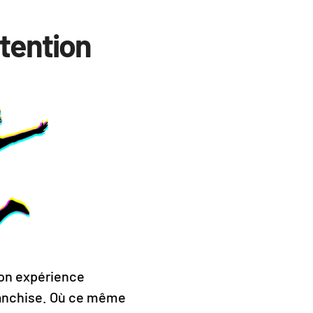
ntention
son expérience
ranchise. Où ce même