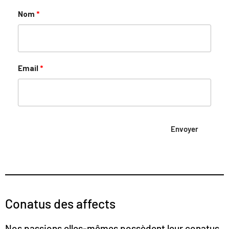
Nom
Email
Envoyer
Conatus des affects
Nos passions elles-mêmes possèdent leur
conatus