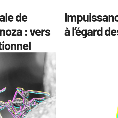
ale de
Impuissanc
noza : vers
à l’égard d
tionnel