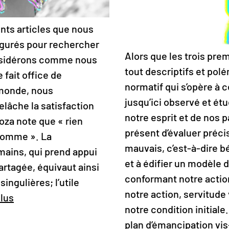
nts articles que nous
gurés pour rechercher
Alors que les trois prem
nsidérons comme nous
tout descriptifs et polé
e fait office de
normatif qui s’opère à 
 monde, nous
jusqu’ici observé et étud
elâche la satisfaction
notre esprit et de nos pa
noza note que « rien
présent d’évaluer préc
’homme ». La
mauvais, c’est-à-dire b
mains, qui prend appui
et à édifier un modèle d
partagée, équivaut ainsi
conformant notre actio
ngulières; l’utile
notre action, servitude 
plus
notre condition initiale
plan d’émancipation vis