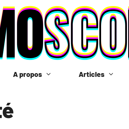
A propos
Articles
té